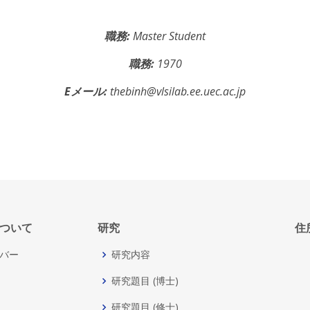
職務:
Master Student
職務:
1970
Eメール:
thebinh@vlsilab.ee.uec.ac.jp
ついて
研究
住
バー
研究内容
研究題目 (博士)
研究題目 (修士)